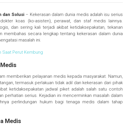
 dan Solusi
– Kekerasan dalam dunia medis adalah isu serius
kter koas (ko-asisten), perawat, dan staf medis lainnya.
logis, dan sering kali terjadi akibat ketidaksepakatan, tekanan
 akan membahas secara lengkap tentang kekerasan dalam dunia
engatasi masalah ini.
ah Saat Perut Kembung
 Medis
dalam memberikan pelayanan medis kepada masyarakat. Namun,
tangan, termasuk perlakuan tidak adil dan kekerasan dari pihak
ibat ketidaksepakatan jadwal piket adalah salah satu contoh
n perhatian serius. Kejadian ini mencerminkan masalah dalam
emahnya perlindungan hukum bagi tenaga medis dalam tahap
ia Medis