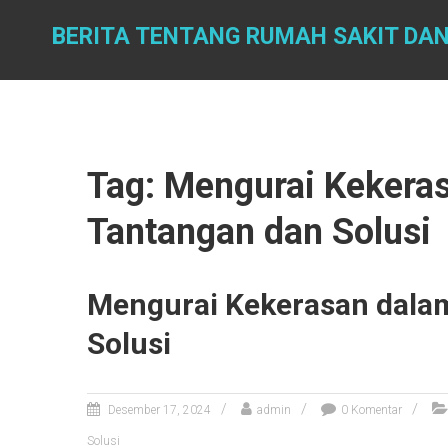
Skip
to
BERITA TENTANG RUMAH SAKIT DA
content
Tag: Mengurai Kekera
Tantangan dan Solusi
Mengurai Kekerasan dala
Solusi
Desember 17, 2024
admin
0 Komentar
Solusi