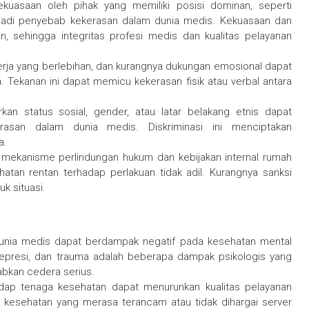
uasaan oleh pihak yang memiliki posisi dominan, seperti
njadi penyebab kekerasan dalam dunia medis. Kekuasaan dan
n, sehingga integritas profesi medis dan kualitas pelayanan
erja yang berlebihan, dan kurangnya dukungan emosional dapat
. Tekanan ini dapat memicu kekerasan fisik atau verbal antara
rkan status sosial, gender, atau latar belakang etnis dapat
rasan dalam dunia medis. Diskriminasi ini menciptakan
a.
ekanisme perlindungan hukum dan kebijakan internal rumah
tan rentan terhadap perlakuan tidak adil. Kurangnya sanksi
k situasi.
nia medis dapat berdampak negatif pada kesehatan mental
depresi, dan trauma adalah beberapa dampak psikologis yang
abkan cedera serius.
ap tenaga kesehatan dapat menurunkan kualitas pelayanan
a kesehatan yang merasa terancam atau tidak dihargai
server