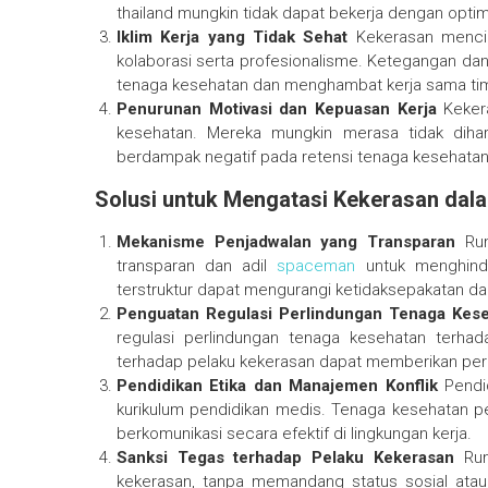
thailand
mungkin tidak dapat bekerja dengan optim
Iklim Kerja yang Tidak Sehat
Kekerasan mencipt
kolaborasi serta profesionalisme. Ketegangan dan
tenaga kesehatan dan menghambat kerja sama ti
Penurunan Motivasi dan Kepuasan Kerja
Kekera
kesehatan. Mereka mungkin merasa tidak dihar
berdampak negatif pada retensi tenaga kesehatan 
Solusi untuk Mengatasi Kekerasan dal
Mekanisme Penjadwalan yang Transparan
Rum
transparan dan adil
spaceman
untuk menghindar
terstruktur dapat mengurangi ketidaksepakatan dan
Penguatan Regulasi Perlindungan Tenaga Kes
regulasi perlindungan tenaga kesehatan terhad
terhadap pelaku kekerasan dapat memberikan perl
Pendidikan Etika dan Manajemen Konflik
Pendid
kurikulum pendidikan medis. Tenaga kesehatan pe
berkomunikasi secara efektif di lingkungan kerja.
Sanksi Tegas terhadap Pelaku Kekerasan
Rum
kekerasan, tanpa memandang status sosial atau