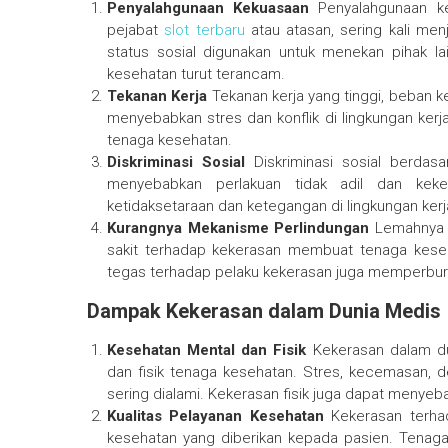
Penyalahgunaan Kekuasaan
Penyalahgunaan kek
pejabat
slot terbaru
atau atasan, sering kali me
status sosial digunakan untuk menekan pihak lai
kesehatan turut terancam.
Tekanan Kerja
Tekanan kerja yang tinggi, beban k
menyebabkan stres dan konflik di lingkungan kerja
tenaga kesehatan.
Diskriminasi Sosial
Diskriminasi sosial berdasa
menyebabkan perlakuan tidak adil dan keke
ketidaksetaraan dan ketegangan di lingkungan kerj
Kurangnya Mekanisme Perlindungan
Lemahnya m
sakit terhadap kekerasan membuat tenaga keseha
tegas terhadap pelaku kekerasan juga memperburu
Dampak Kekerasan dalam Dunia Medis
Kesehatan Mental dan Fisik
Kekerasan dalam du
dan fisik tenaga kesehatan. Stres, kecemasan, 
sering dialami. Kekerasan fisik juga dapat menyeb
Kualitas Pelayanan Kesehatan
Kekerasan terhad
kesehatan yang diberikan kepada pasien. Tenag