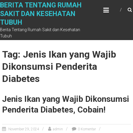
Skip
BERITA TENTANG RUMAH
to
SAKIT DAN KESEHATAN
content
TUBUH
Berita Tentang Rumah Sakit dan Kesehatan
Tubuh
Tag: Jenis Ikan yang Wajib
Dikonsumsi Penderita
Diabetes
Jenis Ikan yang Wajib Dikonsumsi
Penderita Diabetes, Cobain!
November 29, 2024
admin
0 Komentar