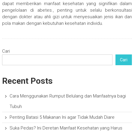
dapat memberikan manfaat kesehatan yang signifikan dalam
pengelolaan di abetes., penting untuk selalu berkonsultasi
dengan dokter atau ahli gizi untuk menyesuaikan jenis ikan dan
pola makan dengan kebutuhan kesehatan individu.
Cari
Cari
Recent Posts
Cara Menggunakan Rumput Belulang dan Manfaatnya bagi
Tubuh
Penting Batasi 5 Makanan Ini agar Tidak Mudah Diare
Suka Pedas? Ini Deretan Manfaat Kesehatan yang Harus